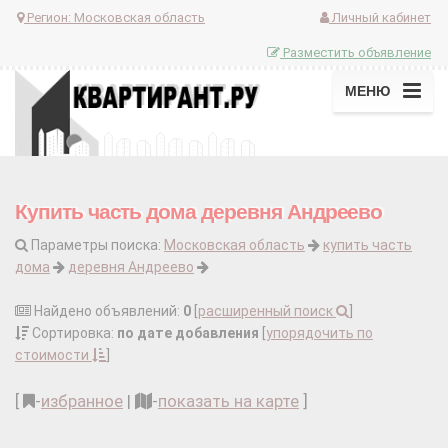
Регион:
Московская область
Личный кабинет
Разместить объявление
МЕНЮ
Купить часть дома деревня Андреево
Параметры поиска:
Московская область
купить часть
дома
деревня Андреево
Найдено объявлений:
0
[
расширенный поиск
]
Сортировка:
по дате добавления
[
упорядочить по
стоимости
]
[
-
избранное
|
-
показать на карте
]