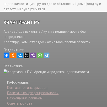
недвижимости циан.ру, на доске объявлений домофонд.ру и
в газете из рук в руки irr.ru
КВАРТИРАНТ.РУ
Аренда / сдать / снять / купить недвижимость без
посредников.
Квартиру / комнату / дом / офис Московская область
Поделиться:
Статистика:
Информация:
Контактная информация
Политика конфиденциальности
Размещение рекламы
Советы юриста