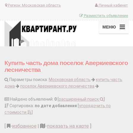
Регион:
Московская область
Личный кабинет
Разместить объявление
МЕНЮ
Купить часть дома поселок Аверкиевского
лесничества
Параметры поиска:
Московская область
купить часть
дома
поселок Аверкиевского лесничества
Найдено объявлений:
0
[
расширенный поиск
]
Сортировка:
по дате добавления
[
упорядочить по
стоимости
]
[
-
избранное
|
-
показать на карте
]