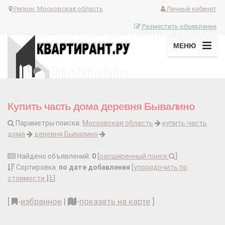
Регион:
Московская область
Личный кабинет
Разместить объявление
МЕНЮ
Купить часть дома деревня Бывалино
Параметры поиска:
Московская область
купить часть
дома
деревня Бывалино
Найдено объявлений:
0
[
расширенный поиск
]
Сортировка:
по дате добавления
[
упорядочить по
стоимости
]
[
-
избранное
|
-
показать на карте
]