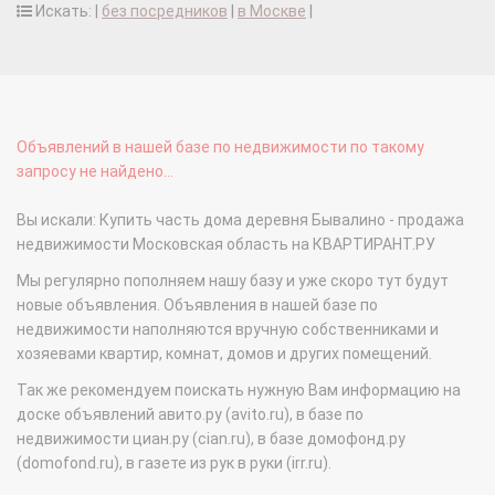
Искать: |
без посредников
|
в Москве
|
Объявлений в нашей базе по недвижимости по такому
запросу не найдено...
Вы искали: Купить часть дома деревня Бывалино - продажа
недвижимости Московская область на КВАРТИРАНТ.РУ
Мы регулярно пополняем нашу базу и уже скоро тут будут
новые объявления. Объявления в нашей базе по
недвижимости наполняются вручную собственниками и
хозяевами квартир, комнат, домов и других помещений.
Так же рекомендуем поискать нужную Вам информацию на
доске объявлений авито.ру (avito.ru), в базе по
недвижимости циан.ру (cian.ru), в базе домофонд.ру
(domofond.ru), в газете из рук в руки (irr.ru).