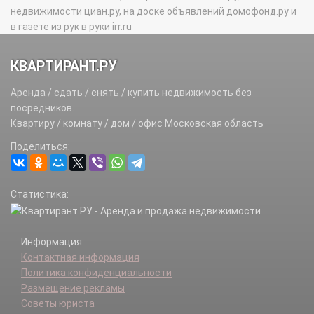
недвижимости циан.ру, на доске объявлений домофонд.ру и
в газете из рук в руки irr.ru
КВАРТИРАНТ.РУ
Аренда / сдать / снять / купить недвижимость без
посредников.
Квартиру / комнату / дом / офис Московская область
Поделиться:
Статистика:
Информация:
Контактная информация
Политика конфиденциальности
Размещение рекламы
Советы юриста