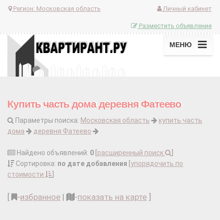
Регион:
Московская область
Личный кабинет
Разместить объявление
МЕНЮ
Купить часть дома деревня Фатеево
Параметры поиска:
Московская область
купить часть
дома
деревня Фатеево
Найдено объявлений:
0
[
расширенный поиск
]
Сортировка:
по дате добавления
[
упорядочить по
стоимости
]
[
-
избранное
|
-
показать на карте
]