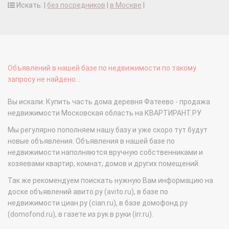
Искать: |
без посредников
|
в Москве
|
Объявлений в нашей базе по недвижимости по такому
запросу не найдено...
Вы искали: Купить часть дома деревня Фатеево - продажа
недвижимости Московская область на КВАРТИРАНТ.РУ
Мы регулярно пополняем нашу базу и уже скоро тут будут
новые объявления. Объявления в нашей базе по
недвижимости наполняются вручную собственниками и
хозяевами квартир, комнат, домов и других помещений.
Так же рекомендуем поискать нужную Вам информацию на
доске объявлений авито.ру (avito.ru), в базе по
недвижимости циан.ру (cian.ru), в базе домофонд.ру
(domofond.ru), в газете из рук в руки (irr.ru).