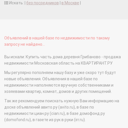
Искать: |
без посредников
|
в Москве
|
Объявлений в нашей базе по недвижимости по такому
запросу не найдено...
Вы искали: Купить часть дома деревня Грибаново - продажа
недвижимости Московская область на КВАРТИРАНТ.РУ
Мы регулярно пополняем нашу базу и уже скоро тут будут
новые объявления. Объявления в нашей базе по
недвижимости наполняются вручную собственниками и
хозяевами квартир, комнат, домов и других помещений.
Так же рекомендуем поискать нужную Вам информацию на
доске объявлений авито.ру (avito.ru), в базе по
недвижимости циан.ру (cian.ru), в базе домофонд.ру
(domofond.ru), в газете из рук в руки (irr.ru).