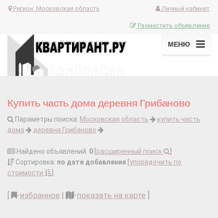
Регион:
Московская область
Личный кабинет
Разместить объявление
МЕНЮ
Купить часть дома деревня Грибаново
Параметры поиска:
Московская область
купить часть
дома
деревня Грибаново
Найдено объявлений:
0
[
расширенный поиск
]
Сортировка:
по дате добавления
[
упорядочить по
стоимости
]
[
-
избранное
|
-
показать на карте
]