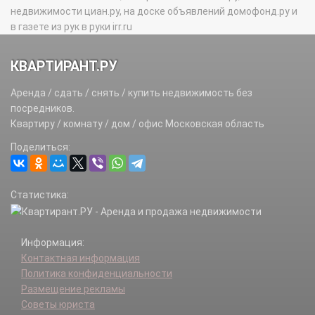
недвижимости циан.ру, на доске объявлений домофонд.ру и
в газете из рук в руки irr.ru
КВАРТИРАНТ.РУ
Аренда / сдать / снять / купить недвижимость без
посредников.
Квартиру / комнату / дом / офис Московская область
Поделиться:
Статистика:
Информация:
Контактная информация
Политика конфиденциальности
Размещение рекламы
Советы юриста