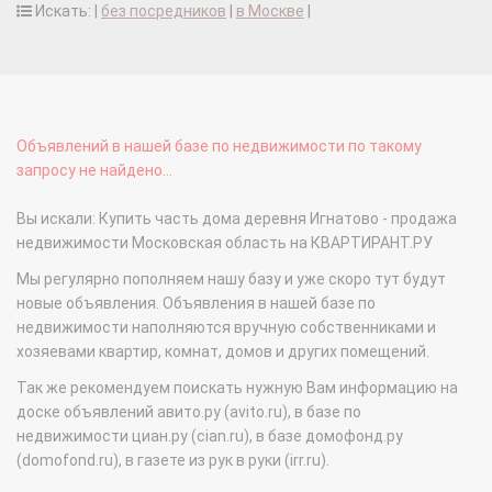
Искать: |
без посредников
|
в Москве
|
Объявлений в нашей базе по недвижимости по такому
запросу не найдено...
Вы искали: Купить часть дома деревня Игнатово - продажа
недвижимости Московская область на КВАРТИРАНТ.РУ
Мы регулярно пополняем нашу базу и уже скоро тут будут
новые объявления. Объявления в нашей базе по
недвижимости наполняются вручную собственниками и
хозяевами квартир, комнат, домов и других помещений.
Так же рекомендуем поискать нужную Вам информацию на
доске объявлений авито.ру (avito.ru), в базе по
недвижимости циан.ру (cian.ru), в базе домофонд.ру
(domofond.ru), в газете из рук в руки (irr.ru).