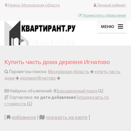
Регион:
Московская область
Личный кабинет
Разместить объявление
МЕНЮ
Купить часть дома деревня Игнатово
Параметры поиска:
Московская область
купить часть
дома
деревня Игнатово
Найдено объявлений:
0
[
расширенный поиск
]
Сортировка:
по дате добавления
[
упорядочить по
стоимости
]
[
-
избранное
|
-
показать на карте
]