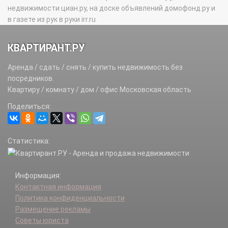
недвижимости циан.ру, на доске объявлений домофонд.ру и
в газете из рук в руки irr.ru
КВАРТИРАНТ.РУ
Аренда / сдать / снять / купить недвижимость без
посредников.
Квартиру / комнату / дом / офис Московская область
Поделиться:
Статистика:
Информация:
Контактная информация
Политика конфиденциальности
Размещение рекламы
Советы юриста