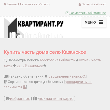
Регион:
Московская область
Личный кабинет
Разместить объявление
МЕНЮ
Купить часть дома село Казанское
Параметры поиска:
Московская область
купить часть
дома
село Казанское
Найдено объявлений:
0
[
расширенный поиск
]
Сортировка:
по дате добавления
[
упорядочить по
стоимости
]
[
-
избранное
|
-
показать на карте
]