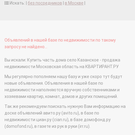
Искать: |
без посредников
|
в Москве
|
Объявлений в нашей базе по недвижимости по такому
запросу не найдено...
Вы искали: Купить часть дома село Казанское - продажа
недвижимости Московская область на КВАРТИРАНТ.РУ
Мы регулярно пополняем нашу базу и уже скоро тут будут
новые объявления. Объявления в нашей базе по
недвижимости наполняются вручную собственниками и
хозяевами квартир, комнат, домов и других помещений.
Так же рекомендуем поискать нужную Вам информацию на
доске объявлений авито.ру (avito.ru), в базе по
недвижимости циан.ру (cian.ru), в базе домофонд.ру
(domofond.ru), в газете из рук в руки (irr.ru).