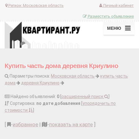
Регион:
Московская область
Личный кабинет
Разместить объявление
МЕНЮ
Купить часть дома деревня Криулино
Параметры поиска:
Московская область
купить часть
дома
деревня Криулино
Найдено объявлений:
0
[
расширенный поиск
]
Сортировка:
по дате добавления
[
упорядочить по
стоимости
]
[
-
избранное
|
-
показать на карте
]