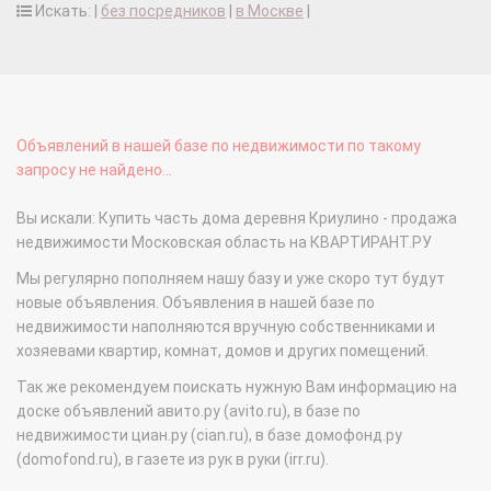
Искать: |
без посредников
|
в Москве
|
Объявлений в нашей базе по недвижимости по такому
запросу не найдено...
Вы искали: Купить часть дома деревня Криулино - продажа
недвижимости Московская область на КВАРТИРАНТ.РУ
Мы регулярно пополняем нашу базу и уже скоро тут будут
новые объявления. Объявления в нашей базе по
недвижимости наполняются вручную собственниками и
хозяевами квартир, комнат, домов и других помещений.
Так же рекомендуем поискать нужную Вам информацию на
доске объявлений авито.ру (avito.ru), в базе по
недвижимости циан.ру (cian.ru), в базе домофонд.ру
(domofond.ru), в газете из рук в руки (irr.ru).