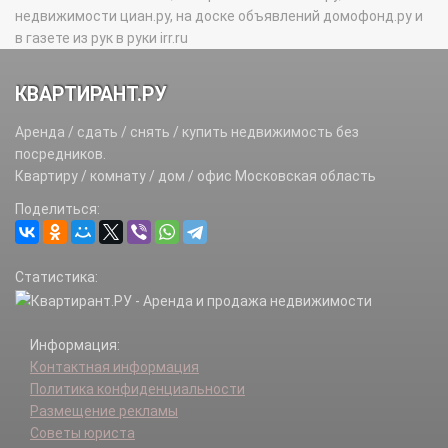
недвижимости циан.ру, на доске объявлений домофонд.ру и
в газете из рук в руки irr.ru
КВАРТИРАНТ.РУ
Аренда / сдать / снять / купить недвижимость без
посредников.
Квартиру / комнату / дом / офис Московская область
Поделиться:
Статистика:
Информация:
Контактная информация
Политика конфиденциальности
Размещение рекламы
Советы юриста