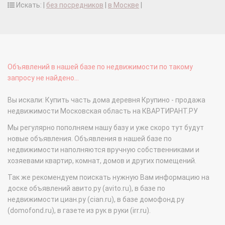
Искать: |
без посредников
|
в Москве
|
Объявлений в нашей базе по недвижимости по такому
запросу не найдено...
Вы искали: Купить часть дома деревня Крупино - продажа
недвижимости Московская область на КВАРТИРАНТ.РУ
Мы регулярно пополняем нашу базу и уже скоро тут будут
новые объявления. Объявления в нашей базе по
недвижимости наполняются вручную собственниками и
хозяевами квартир, комнат, домов и других помещений.
Так же рекомендуем поискать нужную Вам информацию на
доске объявлений авито.ру (avito.ru), в базе по
недвижимости циан.ру (cian.ru), в базе домофонд.ру
(domofond.ru), в газете из рук в руки (irr.ru).