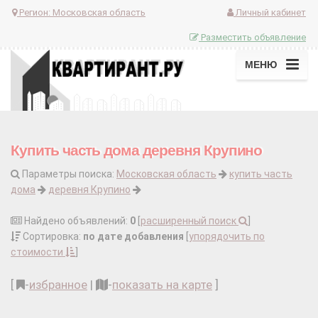
Регион:
Московская область
Личный кабинет
Разместить объявление
МЕНЮ
Купить часть дома деревня Крупино
Параметры поиска:
Московская область
купить часть
дома
деревня Крупино
Найдено объявлений:
0
[
расширенный поиск
]
Сортировка:
по дате добавления
[
упорядочить по
стоимости
]
[
-
избранное
|
-
показать на карте
]