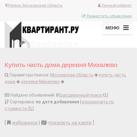
Регион:
Московская область
Личный кабинет
Разместить объявление
МЕНЮ
Купить часть дома деревня Михалево
Параметры поиска:
Московская область
купить часть
дома
деревня Михалево
Найдено объявлений:
0
[
расширенный поиск
]
Сортировка:
по дате добавления
[
упорядочить по
стоимости
]
[
-
избранное
|
-
показать на карте
]