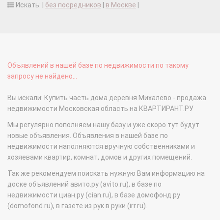
Искать: |
без посредников
|
в Москве
|
Объявлений в нашей базе по недвижимости по такому
запросу не найдено...
Вы искали: Купить часть дома деревня Михалево - продажа
недвижимости Московская область на КВАРТИРАНТ.РУ
Мы регулярно пополняем нашу базу и уже скоро тут будут
новые объявления. Объявления в нашей базе по
недвижимости наполняются вручную собственниками и
хозяевами квартир, комнат, домов и других помещений.
Так же рекомендуем поискать нужную Вам информацию на
доске объявлений авито.ру (avito.ru), в базе по
недвижимости циан.ру (cian.ru), в базе домофонд.ру
(domofond.ru), в газете из рук в руки (irr.ru).