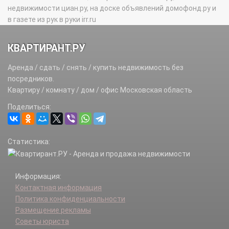
недвижимости циан.ру, на доске объявлений домофонд.ру и
в газете из рук в руки irr.ru
КВАРТИРАНТ.РУ
Аренда / сдать / снять / купить недвижимость без
посредников.
Квартиру / комнату / дом / офис Московская область
Поделиться:
Статистика:
Информация:
Контактная информация
Политика конфиденциальности
Размещение рекламы
Советы юриста