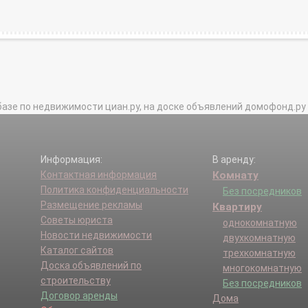
базе по недвижимости циан.ру, на доске объявлений домофонд.ру и в 
Информация:
В аренду:
Контактная информация
Комнату
Политика конфиденциальности
Без посредников
Размещение рекламы
Квартиру
Советы юриста
однокомнатную
Новости недвижимости
двухкомнатную
Каталог сайтов
трехкомнатную
Доска объявлений по
многокомнатную
строительству
Без посредников
Договор аренды
Дома