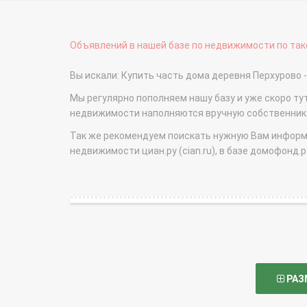
Объявлений в нашей базе по недвижимости по тако
Вы искали: Купить часть дома деревня Перхуров
Мы регулярно пополняем нашу базу и уже скоро ту
недвижимости наполняются вручную собственникам
Так же рекомендуем поискать нужную Вам информаци
недвижимости циан.ру (cian.ru), в базе домофонд.ру (
РАЗ