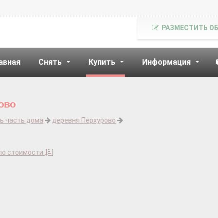
РАЗМЕСТИТЬ О
авная
Снять
Купить
Информация
ово
ь часть дома
деревня Перхурово
по стоимости
]