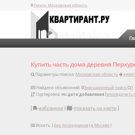
Регион:
Московская область
Гл
Купить часть дома деревня Перхур
Параметры поиска:
Московская область
купит
Найдено объявлений:
0
[
расширенный поиск
]
Сортировка:
по дате добавления
[
упорядочить 
[
-
избранное
|
-
показать на карте
]
Искать: |
без посредников
|
в Москве
|