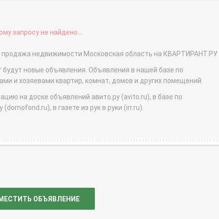
му запросу не найдено...
о - продажа недвижимости Московская область на КВАРТИРАНТ.РУ
т будут новые объявления. Объявления в нашей базе по
и и хозяевами квартир, комнат, домов и других помещений.
ю на доске объявлений авито.ру (avito.ru), в базе по
domofond.ru), в газете из рук в руки (irr.ru).
МЕСТИТЬ ОБЪЯВЛЕНИЕ