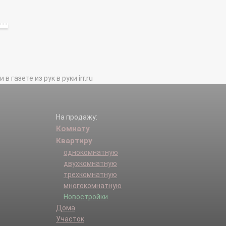
газете из рук в руки irr.ru
На продажу:
Комнату
Квартиру
однокомнатную
двухкомнатную
трехкомнатную
многокомнатную
Новостройки
Дома
Участок