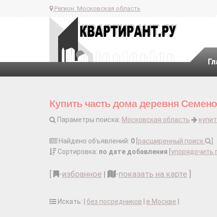
Регион:
Московская область
Гл
Купить часть дома деревня Семен
Параметры поиска:
Московская область
купит
Найдено объявлений:
0
[
расширенный поиск
]
Сортировка:
по дате добавления
[
упорядочить 
[
-
избранное
|
-
показать на карте
]
Искать: |
без посредников
|
в Москве
|