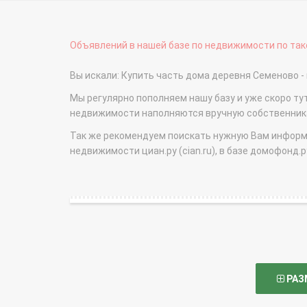
Объявлений в нашей базе по недвижимости по тако
Вы искали: Купить часть дома деревня Семеново
Мы регулярно пополняем нашу базу и уже скоро ту
недвижимости наполняются вручную собственникам
Так же рекомендуем поискать нужную Вам информаци
недвижимости циан.ру (cian.ru), в базе домофонд.ру (
РАЗ