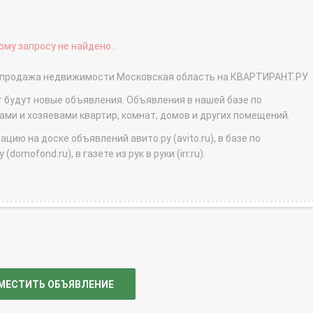
му запросу не найдено...
 - продажа недвижимости Московская область на КВАРТИРАНТ.РУ
т будут новые объявления. Объявления в нашей базе по
и и хозяевами квартир, комнат, домов и других помещений.
ю на доске объявлений авито.ру (avito.ru), в базе по
domofond.ru), в газете из рук в руки (irr.ru).
МЕСТИТЬ ОБЪЯВЛЕНИЕ