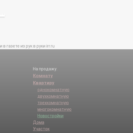
газете из рук в руки irr.ru
На продажу:
Комнату
Квартиру
однокомнатную
двухкомнатную
трехкомнатную
многокомнатную
Новостройки
Дома
Участок