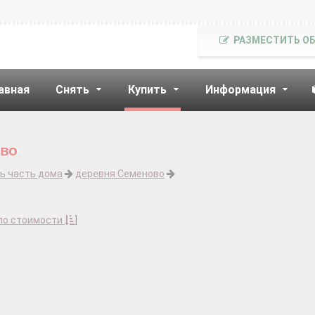
РАЗМЕСТИТЬ О
авная
Снять
Купить
Информация
ово
ь часть дома
деревня Семеново
по стоимости
]