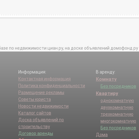
базе по недвижимости циан.ру, на доске объявлений домофонд.ру и в 
Информация:
В аренду:
Контактная информация
Комнату
Политика конфиденциальности
Без посредников
Размещение рекламы
Квартиру
Советы юриста
однокомнатную
Новости недвижимости
двухкомнатную
Каталог сайтов
трехкомнатную
Доска объявлений по
многокомнатную
строительству
Без посредников
Договор аренды
Дома