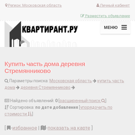
Регион:
Московская область
Личный кабинет
Разместить объявление
МЕНЮ
Купить часть дома деревня
Стремянниково
Параметры поиска:
Московская область
купить часть
дома
деревня Стремянниково
Найдено объявлений:
0
[
расширенный поиск
]
Сортировка:
по дате добавления
[
упорядочить по
стоимости
]
[
-
избранное
|
-
показать на карте
]