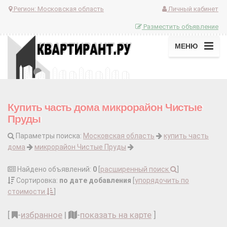
Регион:
Московская область
Личный кабинет
Разместить объявление
МЕНЮ
Купить часть дома микрорайон Чистые
Пруды
Параметры поиска:
Московская область
купить часть
дома
микрорайон Чистые Пруды
Найдено объявлений:
0
[
расширенный поиск
]
Сортировка:
по дате добавления
[
упорядочить по
стоимости
]
[
-
избранное
|
-
показать на карте
]