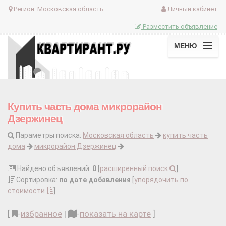
Регион:
Московская область
Личный кабинет
Разместить объявление
МЕНЮ
Купить часть дома микрорайон
Дзержинец
Параметры поиска:
Московская область
купить часть
дома
микрорайон Дзержинец
Найдено объявлений:
0
[
расширенный поиск
]
Сортировка:
по дате добавления
[
упорядочить по
стоимости
]
[
-
избранное
|
-
показать на карте
]