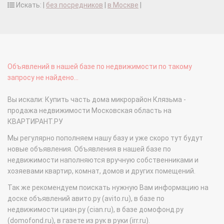
Искать: |
без посредников
|
в Москве
|
Объявлений в нашей базе по недвижимости по такому
запросу не найдено...
Вы искали: Купить часть дома микрорайон Клязьма -
продажа недвижимости Московская область на
КВАРТИРАНТ.РУ
Мы регулярно пополняем нашу базу и уже скоро тут будут
новые объявления. Объявления в нашей базе по
недвижимости наполняются вручную собственниками и
хозяевами квартир, комнат, домов и других помещений.
Так же рекомендуем поискать нужную Вам информацию на
доске объявлений авито.ру (avito.ru), в базе по
недвижимости циан.ру (cian.ru), в базе домофонд.ру
(domofond.ru), в газете из рук в руки (irr.ru).