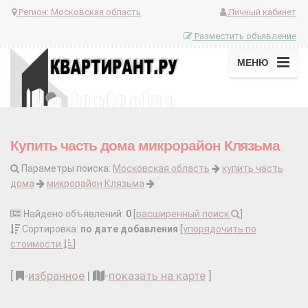
Регион:
Московская область
Личный кабинет
Разместить объявление
МЕНЮ
Купить часть дома микрорайон Клязьма
Параметры поиска:
Московская область
купить часть
дома
микрорайон Клязьма
Найдено объявлений:
0
[
расширенный поиск
]
Сортировка:
по дате добавления
[
упорядочить по
стоимости
]
[
-
избранное
|
-
показать на карте
]