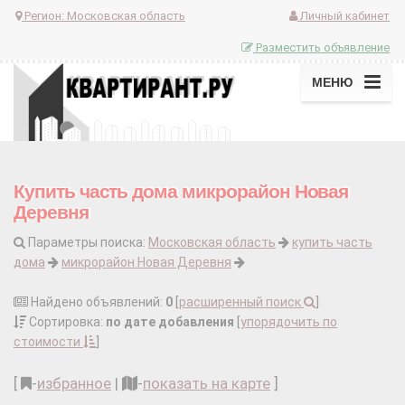
Регион:
Московская область
Личный кабинет
Разместить объявление
МЕНЮ
Купить часть дома микрорайон Новая
Деревня
Параметры поиска:
Московская область
купить часть
дома
микрорайон Новая Деревня
Найдено объявлений:
0
[
расширенный поиск
]
Сортировка:
по дате добавления
[
упорядочить по
стоимости
]
[
-
избранное
|
-
показать на карте
]