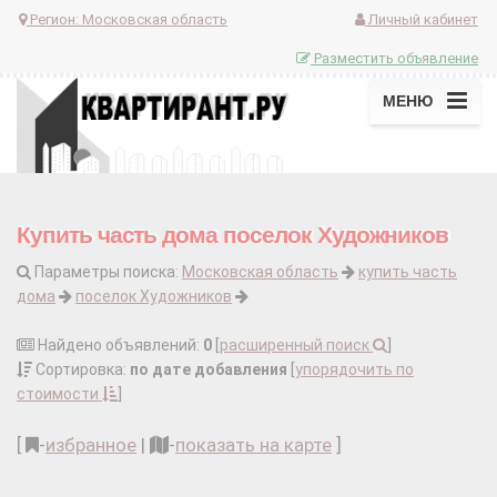
Регион:
Московская область
Личный кабинет
Разместить объявление
МЕНЮ
Купить часть дома поселок Художников
Параметры поиска:
Московская область
купить часть
дома
поселок Художников
Найдено объявлений:
0
[
расширенный поиск
]
Сортировка:
по дате добавления
[
упорядочить по
стоимости
]
[
-
избранное
|
-
показать на карте
]