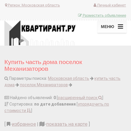
Регион:
Московская область
Личный кабинет
Разместить объявление
МЕНЮ
Купить часть дома поселок
Механизаторов
Параметры поиска:
Московская область
купить часть
дома
поселок Механизаторов
Найдено объявлений:
0
[
расширенный поиск
]
Сортировка:
по дате добавления
[
упорядочить по
стоимости
]
[
-
избранное
|
-
показать на карте
]