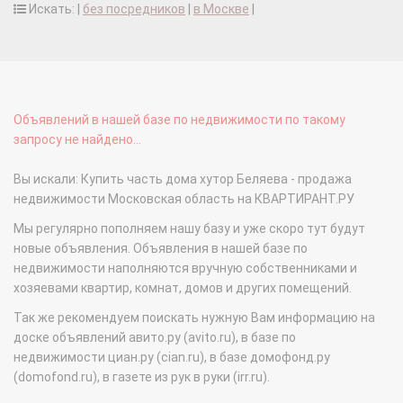
Искать: |
без посредников
|
в Москве
|
Объявлений в нашей базе по недвижимости по такому
запросу не найдено...
Вы искали: Купить часть дома хутор Беляева - продажа
недвижимости Московская область на КВАРТИРАНТ.РУ
Мы регулярно пополняем нашу базу и уже скоро тут будут
новые объявления. Объявления в нашей базе по
недвижимости наполняются вручную собственниками и
хозяевами квартир, комнат, домов и других помещений.
Так же рекомендуем поискать нужную Вам информацию на
доске объявлений авито.ру (avito.ru), в базе по
недвижимости циан.ру (cian.ru), в базе домофонд.ру
(domofond.ru), в газете из рук в руки (irr.ru).