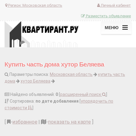
Регион:
Московская область
Личный кабинет
Разместить объявление
МЕНЮ
Купить часть дома хутор Беляева
Параметры поиска:
Московская область
купить часть
дома
хутор Беляева
Найдено объявлений:
0
[
расширенный поиск
]
Сортировка:
по дате добавления
[
упорядочить по
стоимости
]
[
-
избранное
|
-
показать на карте
]