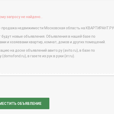
му запросу не найдено...
о - продажа недвижимости Московская область на КВАРТИРАНТ.РУ
т будут новые объявления. Объявления в нашей базе по
и и хозяевами квартир, комнат, домов и других помещений.
ю на доске объявлений авито.ру (avito.ru), в базе по
domofond.ru), в газете из рук в руки (irr.ru).
МЕСТИТЬ ОБЪЯВЛЕНИЕ