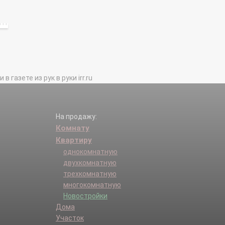
газете из рук в руки irr.ru
На продажу:
Комнату
Квартиру
однокомнатную
двухкомнатную
трехкомнатную
многокомнатную
Новостройки
Дома
Участок