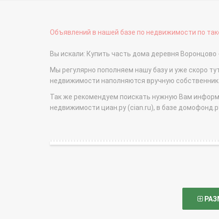
Объявлений в нашей базе по недвижимости по тако
Вы искали: Купить часть дома деревня Воронцов
Мы регулярно пополняем нашу базу и уже скоро ту
недвижимости наполняются вручную собственникам
Так же рекомендуем поискать нужную Вам информаци
недвижимости циан.ру (cian.ru), в базе домофонд.ру (
РАЗ