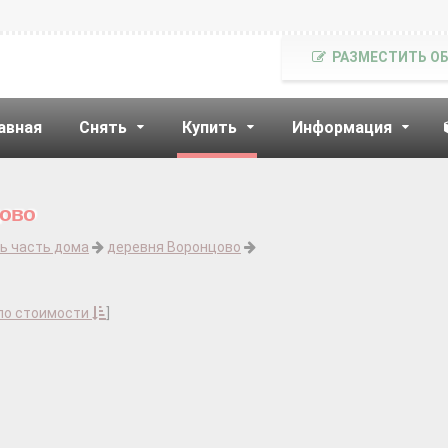
РАЗМЕСТИТЬ О
авная
Снять
Купить
Информация
цово
ь часть дома
деревня Воронцово
по стоимости
]