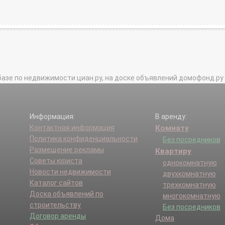
базе по недвижимости циан.ру, на доске объявлений домофонд.ру и в 
Информация:
В аренду:
Контактная информация
Комнату
Политика конфиденциальности
Без посредников
Размещение рекламы
Квартиру
Советы юриста
однокомнатную
Новости недвижимости
двухкомнатную
Каталог сайтов
трехкомнатную
Доска объявлений по
многокомнатную
строительству
Без посредников
Договор аренды
Дома