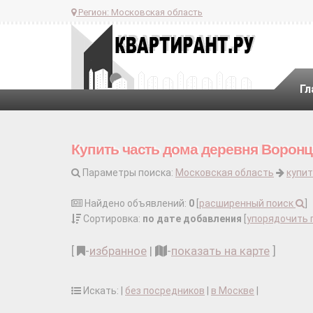
Регион:
Московская область
Гл
Купить часть дома деревня Ворон
Параметры поиска:
Московская область
купит
Найдено объявлений:
0
[
расширенный поиск
]
Сортировка:
по дате добавления
[
упорядочить 
[
-
избранное
|
-
показать на карте
]
Искать: |
без посредников
|
в Москве
|