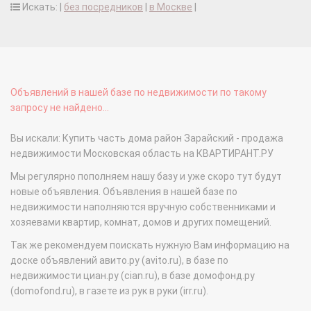
Искать: |
без посредников
|
в Москве
|
Объявлений в нашей базе по недвижимости по такому
запросу не найдено...
Вы искали: Купить часть дома район Зарайский - продажа
недвижимости Московская область на КВАРТИРАНТ.РУ
Мы регулярно пополняем нашу базу и уже скоро тут будут
новые объявления. Объявления в нашей базе по
недвижимости наполняются вручную собственниками и
хозяевами квартир, комнат, домов и других помещений.
Так же рекомендуем поискать нужную Вам информацию на
доске объявлений авито.ру (avito.ru), в базе по
недвижимости циан.ру (cian.ru), в базе домофонд.ру
(domofond.ru), в газете из рук в руки (irr.ru).