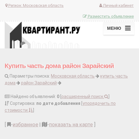
Регион:
Московская область
Личный кабинет
Разместить объявление
МЕНЮ
Купить часть дома район Зарайский
Параметры поиска:
Московская область
купить часть
дома
район Зарайский
Найдено объявлений:
0
[
расширенный поиск
]
Сортировка:
по дате добавления
[
упорядочить по
стоимости
]
[
-
избранное
|
-
показать на карте
]