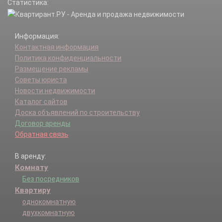
Статистика:
Верхнее Вельяминово д.
Верхнее Плуталово д.
Верхнее-Маслово д.
Информация:
Веселкино д.
Контактная информация
Воронино д.
Политика конфиденциальности
Гололобово д.
Размещение рекламы
Гремячево д.
Советы юриста
Давыдово д.
Новости недвижимости
Даровое д.
Каталог сайтов
Добрая Слободка д.
Доска объявлений по строительству
Дубакино д.
Договор аренды
Дятлово-1 д.
Обратная связь
Дятлово-2 д.
Дятлово-3 д.
В аренду:
Ерново д.
Комнату
Жемово с.
Жилконцы д.
Без посредников
Журавна д.
Квартиру
Зайцево д.
однокомнатную
Замятино д.
двухкомнатную