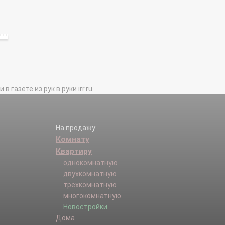
газете из рук в руки irr.ru
На продажу:
Комнату
Квартиру
однокомнатную
двухкомнатную
трехкомнатную
многокомнатную
Новостройки
Дома