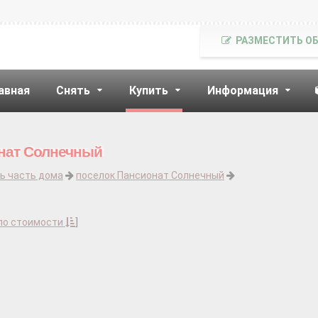
РАЗМЕСТИТЬ О
авная
Снять
Купить
Информация
онат Солнечный
ь часть дома
поселок Пансионат Солнечный
по стоимости
]