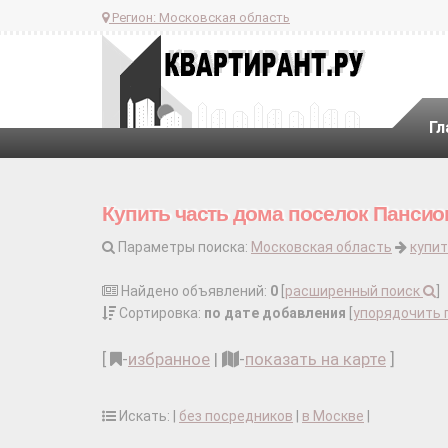
Регион:
Московская область
Гл
Купить часть дома поселок Панси
Параметры поиска:
Московская область
купит
Найдено объявлений:
0
[
расширенный поиск
]
Сортировка:
по дате добавления
[
упорядочить 
[
-
избранное
|
-
показать на карте
]
Искать: |
без посредников
|
в Москве
|