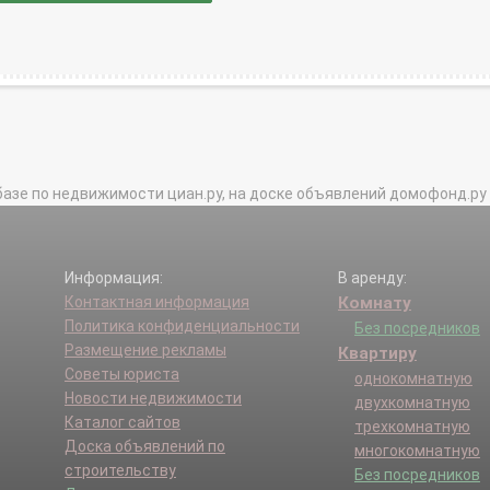
базе по недвижимости циан.ру, на доске объявлений домофонд.ру и в 
Информация:
В аренду:
Контактная информация
Комнату
Политика конфиденциальности
Без посредников
Размещение рекламы
Квартиру
Советы юриста
однокомнатную
Новости недвижимости
двухкомнатную
Каталог сайтов
трехкомнатную
Доска объявлений по
многокомнатную
строительству
Без посредников