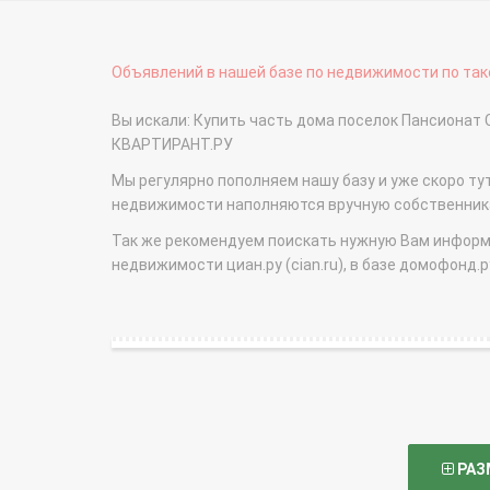
Объявлений в нашей базе по недвижимости по тако
Вы искали: Купить часть дома поселок Пансионат
КВАРТИРАНТ.РУ
Мы регулярно пополняем нашу базу и уже скоро ту
недвижимости наполняются вручную собственникам
Так же рекомендуем поискать нужную Вам информаци
недвижимости циан.ру (cian.ru), в базе домофонд.ру (
РАЗ