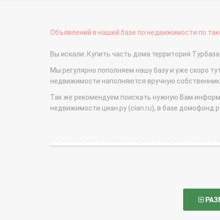
Объявлений в нашей базе по недвижимости по тако
Вы искали: Купить часть дома территория Турба
Мы регулярно пополняем нашу базу и уже скоро ту
недвижимости наполняются вручную собственникам
Так же рекомендуем поискать нужную Вам информаци
недвижимости циан.ру (cian.ru), в базе домофонд.ру (
РАЗ