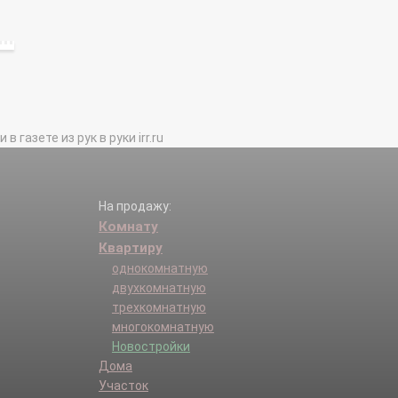
газете из рук в руки irr.ru
На продажу:
Комнату
Квартиру
однокомнатную
двухкомнатную
трехкомнатную
многокомнатную
Новостройки
Дома
Участок