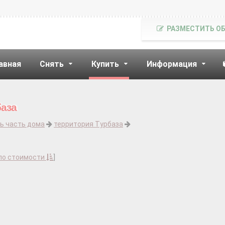
РАЗМЕСТИТЬ О
авная
Снять
Купить
Информация
база
ь часть дома
территория Турбаза
по стоимости
]