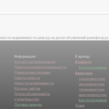
базе по недвижимости циан.ру, на доске объявлений домофонд.ру и в 
Информация:
В аренду:
Контактная информация
Комнату
Политика конфиденциальности
Без посредников
Размещение рекламы
Квартиру
Советы юриста
однокомнатную
Новости недвижимости
двухкомнатную
Каталог сайтов
трехкомнатную
Доска объявлений по
многокомнатную
строительству
Без посредников
Договор аренды
Дома