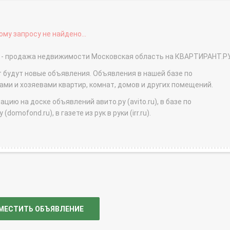
му запросу не найдено...
за - продажа недвижимости Московская область на КВАРТИРАНТ.Р
т будут новые объявления. Объявления в нашей базе по
и и хозяевами квартир, комнат, домов и других помещений.
ю на доске объявлений авито.ру (avito.ru), в базе по
domofond.ru), в газете из рук в руки (irr.ru).
МЕСТИТЬ ОБЪЯВЛЕНИЕ