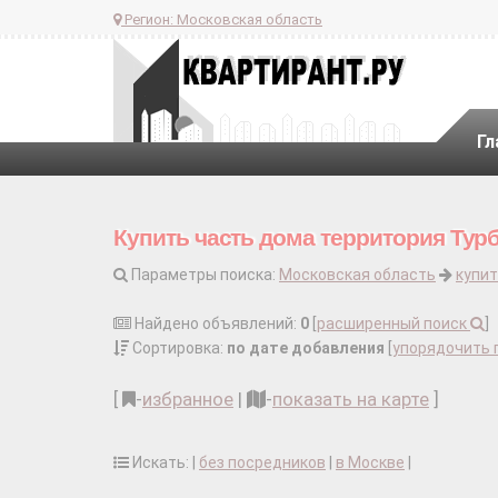
Регион:
Московская область
Гл
Купить часть дома территория Тур
Параметры поиска:
Московская область
купит
Найдено объявлений:
0
[
расширенный поиск
]
Сортировка:
по дате добавления
[
упорядочить 
[
-
избранное
|
-
показать на карте
]
Искать: |
без посредников
|
в Москве
|