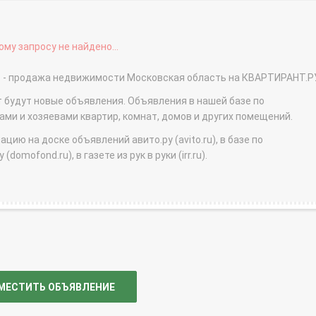
му запросу не найдено...
ст - продажа недвижимости Московская область на КВАРТИРАНТ.Р
т будут новые объявления. Объявления в нашей базе по
и и хозяевами квартир, комнат, домов и других помещений.
ю на доске объявлений авито.ру (avito.ru), в базе по
domofond.ru), в газете из рук в руки (irr.ru).
МЕСТИТЬ ОБЪЯВЛЕНИЕ