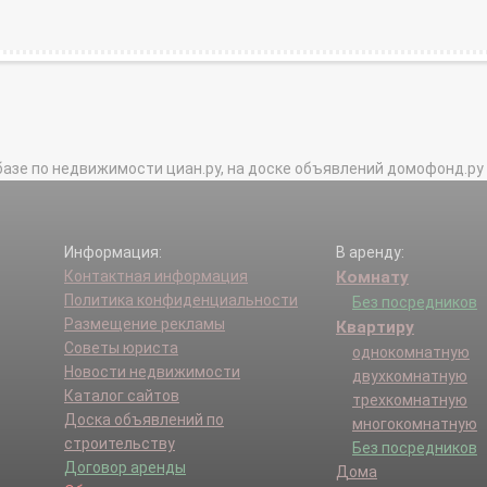
базе по недвижимости циан.ру, на доске объявлений домофонд.ру и в 
Информация:
В аренду:
Контактная информация
Комнату
Политика конфиденциальности
Без посредников
Размещение рекламы
Квартиру
Советы юриста
однокомнатную
Новости недвижимости
двухкомнатную
Каталог сайтов
трехкомнатную
Доска объявлений по
многокомнатную
строительству
Без посредников
Договор аренды
Дома