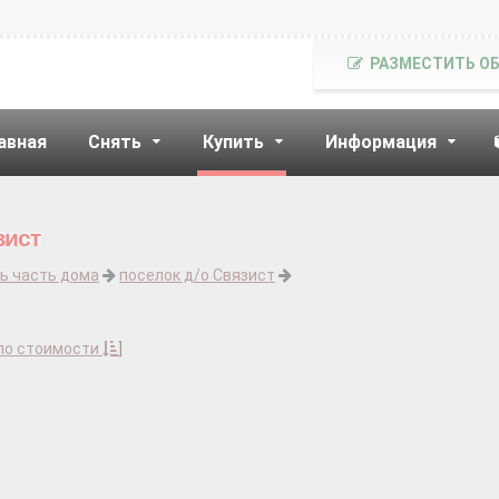
РАЗМЕСТИТЬ О
авная
Снять
Купить
Информация
зист
ь часть дома
поселок д/о Связист
по стоимости
]