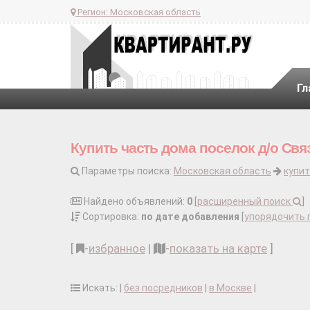
Регион:
Московская область
Гл
Купить часть дома поселок д/о Свя
Параметры поиска:
Московская область
купит
Найдено объявлений:
0
[
расширенный поиск
]
Сортировка:
по дате добавления
[
упорядочить 
[
-
избранное
|
-
показать на карте
]
Искать: |
без посредников
|
в Москве
|