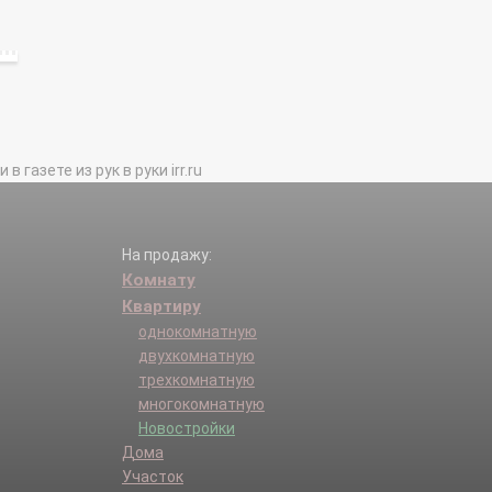
газете из рук в руки irr.ru
На продажу:
Комнату
Квартиру
однокомнатную
двухкомнатную
трехкомнатную
многокомнатную
Новостройки
Дома
Участок