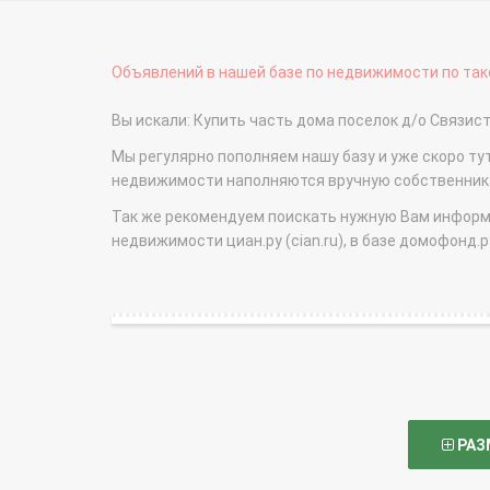
Объявлений в нашей базе по недвижимости по тако
Вы искали: Купить часть дома поселок д/о Связи
Мы регулярно пополняем нашу базу и уже скоро ту
недвижимости наполняются вручную собственникам
Так же рекомендуем поискать нужную Вам информаци
недвижимости циан.ру (cian.ru), в базе домофонд.ру (
РАЗ