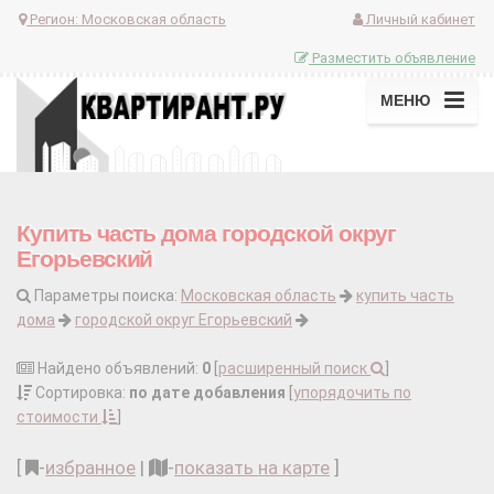
Регион:
Московская область
Личный кабинет
Разместить объявление
МЕНЮ
Купить часть дома городской округ
Егорьевский
Параметры поиска:
Московская область
купить часть
дома
городской округ Егорьевский
Найдено объявлений:
0
[
расширенный поиск
]
Сортировка:
по дате добавления
[
упорядочить по
стоимости
]
[
-
избранное
|
-
показать на карте
]