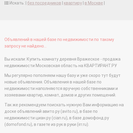
Искать: |
без посредников
|
квартиру
|
в Москве
|
Объявлений в нашей базе по недвижимости по такому
запросу не найдено...
Вы искали: Купить комнату деревня Вражеское - продажа
недвижимости Московская область на КВАРТИРАНТ.РУ
Мы регулярно пополняем нашу базу и уже скоро тут будут
новые объявления. Объявления в нашей базе по
недвижимости наполняются вручную собственниками и
хозяевами квартир, комнат, домов и других помещений.
Так же рекомендуем поискать нужную Вам информацию на
доске объявлений авито.ру (avito.ru), в базе по
недвижимости циан.ру (cian.ru), в базе домофонд.ру
(domofond.ru), в газете из рук в руки (irr.ru).