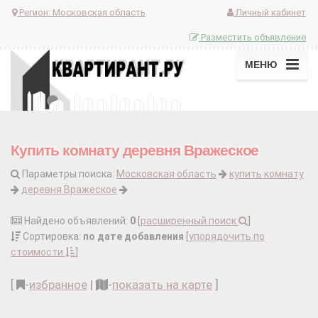
Регион:
Московская область
Личный кабинет
Разместить объявление
МЕНЮ
Купить комнату деревня Вражеское
Параметры поиска:
Московская область
купить комнату
деревня Вражеское
Найдено объявлений:
0
[
расширенный поиск
]
Сортировка:
по дате добавления
[
упорядочить по
стоимости
]
[
-
избранное
|
-
показать на карте
]