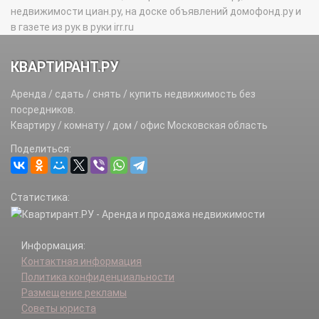
недвижимости циан.ру, на доске объявлений домофонд.ру и
в газете из рук в руки irr.ru
КВАРТИРАНТ.РУ
Аренда / сдать / снять / купить недвижимость без
посредников.
Квартиру / комнату / дом / офис Московская область
Поделиться:
Статистика:
Информация:
Контактная информация
Политика конфиденциальности
Размещение рекламы
Советы юриста