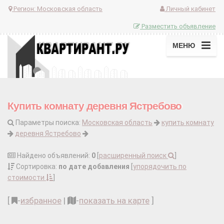
Регион:
Московская область
Личный кабинет
Разместить объявление
МЕНЮ
Купить комнату деревня Ястребово
Параметры поиска:
Московская область
купить комнату
деревня Ястребово
Найдено объявлений:
0
[
расширенный поиск
]
Сортировка:
по дате добавления
[
упорядочить по
стоимости
]
[
-
избранное
|
-
показать на карте
]