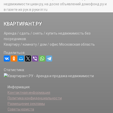
недвижимости циан.ру, на доске объявлений домофонд.ру и
в газете из рук в руки irr.ru
КВАРТИРАНТ.РУ
Аренда / сдать / снять / купить недвижимость без
посредников.
Квартиру / комнату / дом / офис Московская область
Поделиться:
Статистика:
Информация:
Контактная информация
Политика конфиденциальности
Размещение рекламы
Советы юриста