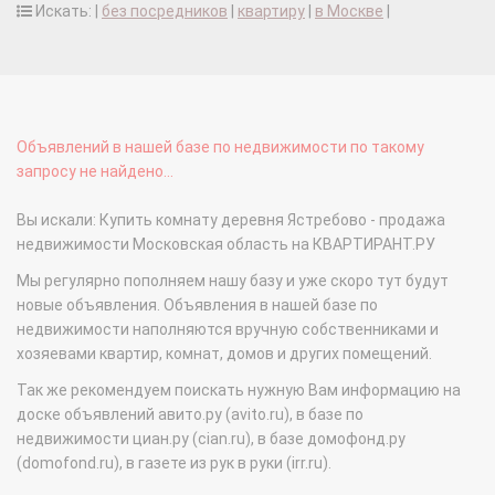
Искать: |
без посредников
|
квартиру
|
в Москве
|
Объявлений в нашей базе по недвижимости по такому
запросу не найдено...
Вы искали: Купить комнату деревня Ястребово - продажа
недвижимости Московская область на КВАРТИРАНТ.РУ
Мы регулярно пополняем нашу базу и уже скоро тут будут
новые объявления. Объявления в нашей базе по
недвижимости наполняются вручную собственниками и
хозяевами квартир, комнат, домов и других помещений.
Так же рекомендуем поискать нужную Вам информацию на
доске объявлений авито.ру (avito.ru), в базе по
недвижимости циан.ру (cian.ru), в базе домофонд.ру
(domofond.ru), в газете из рук в руки (irr.ru).