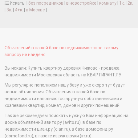
Искать: |
без посредников
|
в новостройке
|
комнату
|
1к.
|
2к.
|
3к.
|
4+к.
|
в Москве
|
Объявлений в нашей базе по недвижимости по такому
запросу не найдено...
Вы искали: Купить квартиру деревня Чижово - продажа
недвижимости Московская область на КВАРТИРАНТ.РУ
Мы регулярно пополняем нашу базу и уже скоро тут будут
новые объявления. Объявления в нашей базе по
недвижимости наполняются вручную собственниками и
хозяевами квартир, комнат, домов и других помещений.
Так же рекомендуем поискать нужную Вам информацию на
доске объявлений авито.ру (avito.ru), в базе по
недвижимости циан.ру (cian.ru), в базе домофонд.ру
(domofond.ru), в газете из рук в руки (irr.ru).