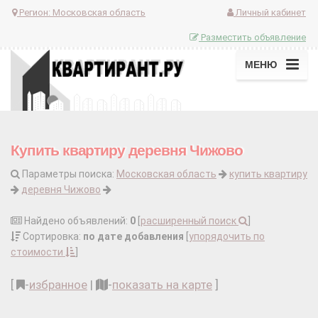
Регион:
Московская область
Личный кабинет
Разместить объявление
МЕНЮ
Купить квартиру деревня Чижово
Параметры поиска:
Московская область
купить квартиру
деревня Чижово
Найдено объявлений:
0
[
расширенный поиск
]
Сортировка:
по дате добавления
[
упорядочить по
стоимости
]
[
-
избранное
|
-
показать на карте
]