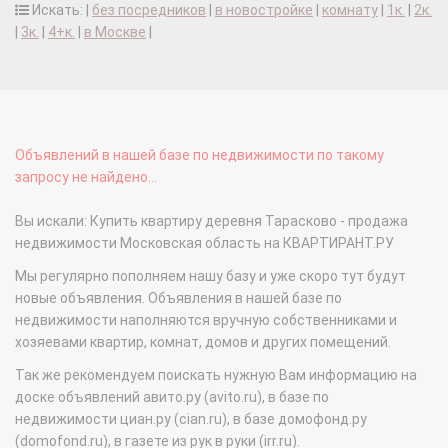
Искать: |
без посредников
|
в новостройке
|
комнату
|
1к.
|
2к.
|
3к.
|
4+к.
|
в Москве
|
Объявлений в нашей базе по недвижимости по такому
запросу не найдено...
Вы искали: Купить квартиру деревня Тарасково - продажа
недвижимости Московская область на КВАРТИРАНТ.РУ
Мы регулярно пополняем нашу базу и уже скоро тут будут
новые объявления. Объявления в нашей базе по
недвижимости наполняются вручную собственниками и
хозяевами квартир, комнат, домов и других помещений.
Так же рекомендуем поискать нужную Вам информацию на
доске объявлений авито.ру (avito.ru), в базе по
недвижимости циан.ру (cian.ru), в базе домофонд.ру
(domofond.ru), в газете из рук в руки (irr.ru).