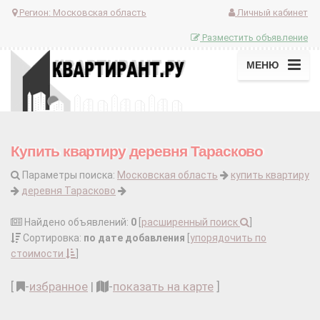
Регион:
Московская область
Личный кабинет
Разместить объявление
МЕНЮ
Купить квартиру деревня Тарасково
Параметры поиска:
Московская область
купить квартиру
деревня Тарасково
Найдено объявлений:
0
[
расширенный поиск
]
Сортировка:
по дате добавления
[
упорядочить по
стоимости
]
[
-
избранное
|
-
показать на карте
]