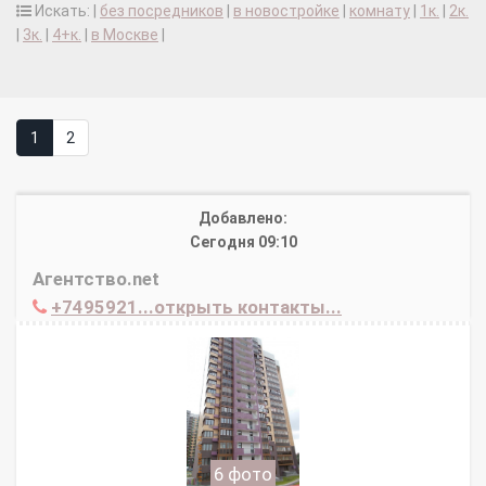
Искать: |
без посредников
|
в новостройке
|
комнату
|
1к.
|
2к.
|
3к.
|
4+к.
|
в Москве
|
1
2
Добавлено:
Сегодня 09:10
Агентство.net
+7495921...открыть контакты...
6 фото