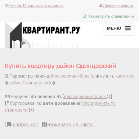
Регион:
Московская область
Личный кабинет
Разместить объявление
МЕНЮ
Купить квартиру район Одинцовский
Параметры поиска:
Московская область
купить квартиру
район Одинцовский
Найдено объявлений:
42
[
расширенный поиск
]
Сортировка:
по дате добавления
[
упорядочить по
стоимости
]
[
-
избранное
|
-
показать на карте
]