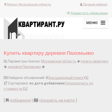
Регион:
Московская область
Личный кабинет
Разместить объявление
МЕНЮ
Купить квартиру деревня Пахомьево
Параметры поиска:
Московская область
купить квартиру
деревня Пахомьево
Найдено объявлений:
0
[
расширенный поиск
]
Сортировка:
по дате добавления
[
упорядочить по
стоимости
]
[
-
избранное
|
-
показать на карте
]