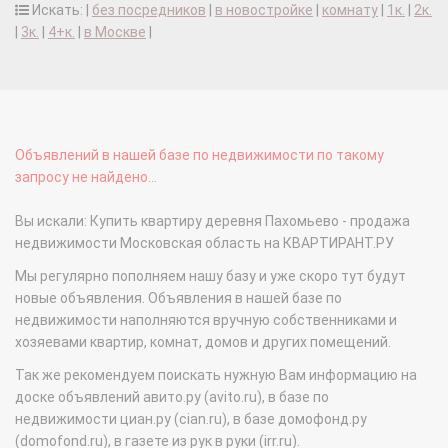
Искать: |
без посредников
|
в новостройке
|
комнату
|
1к.
|
2к.
|
3к.
|
4+к.
|
в Москве
|
Объявлений в нашей базе по недвижимости по такому
запросу не найдено...
Вы искали: Купить квартиру деревня Пахомьево - продажа
недвижимости Московская область на КВАРТИРАНТ.РУ
Мы регулярно пополняем нашу базу и уже скоро тут будут
новые объявления. Объявления в нашей базе по
недвижимости наполняются вручную собственниками и
хозяевами квартир, комнат, домов и других помещений.
Так же рекомендуем поискать нужную Вам информацию на
доске объявлений авито.ру (avito.ru), в базе по
недвижимости циан.ру (cian.ru), в базе домофонд.ру
(domofond.ru), в газете из рук в руки (irr.ru).