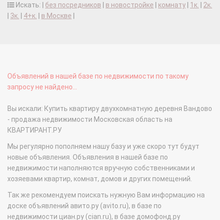
Искать: |
без посредников
|
в новостройке
|
комнату
|
1к.
|
2к.
|
3к.
|
4+к.
|
в Москве
|
Объявлений в нашей базе по недвижимости по такому
запросу не найдено...
Вы искали: Купить квартиру двухкомнатную деревня Вандово
- продажа недвижимости Московская область на
КВАРТИРАНТ.РУ
Мы регулярно пополняем нашу базу и уже скоро тут будут
новые объявления. Объявления в нашей базе по
недвижимости наполняются вручную собственниками и
хозяевами квартир, комнат, домов и других помещений.
Так же рекомендуем поискать нужную Вам информацию на
доске объявлений авито.ру (avito.ru), в базе по
недвижимости циан.ру (cian.ru), в базе домофонд.ру