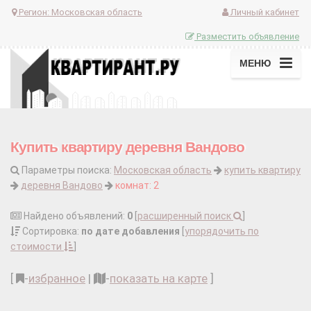
Регион:
Московская область
Личный кабинет
Разместить объявление
МЕНЮ
Купить квартиру деревня Вандово
Параметры поиска:
Московская область
купить квартиру
деревня Вандово
комнат: 2
Найдено объявлений:
0
[
расширенный поиск
]
Сортировка:
по дате добавления
[
упорядочить по
стоимости
]
[
-
избранное
|
-
показать на карте
]