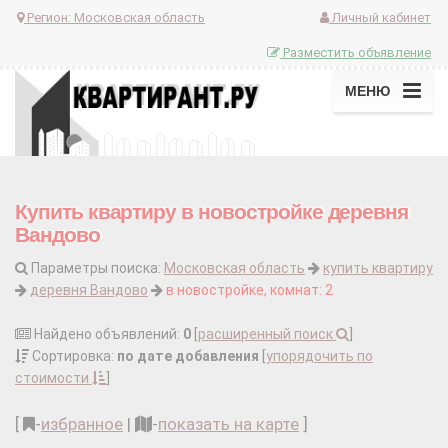
Регион:
Московская область
Личный кабинет
Разместить объявление
МЕНЮ
Купить квартиру в новостройке деревня
Вандово
Параметры поиска:
Московская область
купить квартиру
деревня Вандово
в новостройке, комнат: 2
Найдено объявлений:
0
[
расширенный поиск
]
Сортировка:
по дате добавления
[
упорядочить по
стоимости
]
[
-
избранное
|
-
показать на карте
]