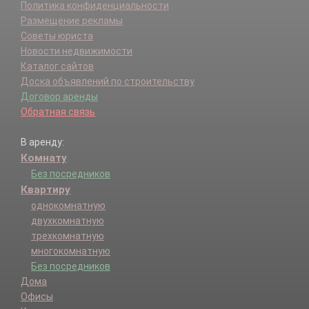
Политика конфиденциальности
Размещение рекламы
Советы юриста
Новости недвижимости
Каталог сайтов
Доска объявлений по строительству
Договор аренды
Обратная связь
В аренду:
Комнату
Без посредников
Квартиру
однокомнатную
двухкомнатную
трехкомнатную
многокомнатную
Без посредников
Дома
Офисы