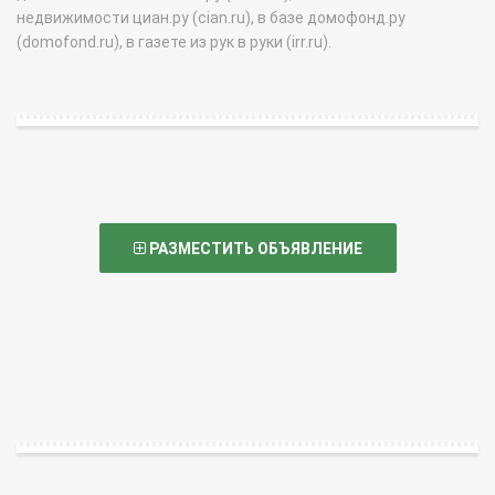
недвижимости циан.ру (cian.ru), в базе домофонд.ру
(domofond.ru), в газете из рук в руки (irr.ru).
РАЗМЕСТИТЬ ОБЪЯВЛЕНИЕ