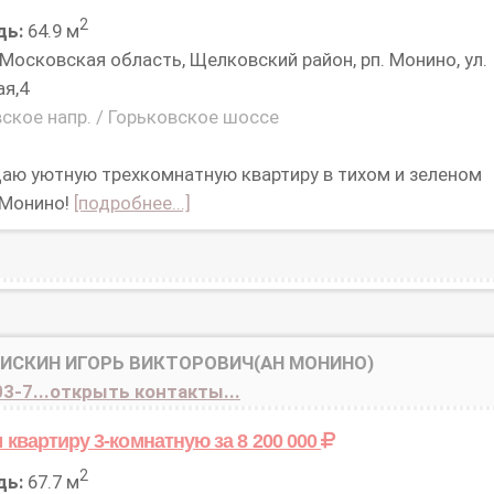
2
дь:
64.9 м
Московская область, Щелковский район, рп. Монино, ул.
я,4
ское напр. / Горьковское шоссе
аю уютную трехкомнатную квартиру в тихом и зеленом
 Монино!
[подробнее...]
БИСКИН ИГОРЬ ВИКТОРОВИЧ(АН МОНИНО)
3-7...открыть контакты...
 квартиру 3-комнатную
за 8 200 000
2
дь:
67.7 м