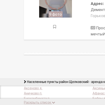
Адрес:
Демент
9 фото
Горьков
Прос
мечты
Населенные пункты район Щелковский - аренда 
Аксеново д.
Аксиньи
Аничково п.
Афанасо
Биокомбината п.
Бобры д
Раскрыть список
Большие Петрищи д.
Борисов