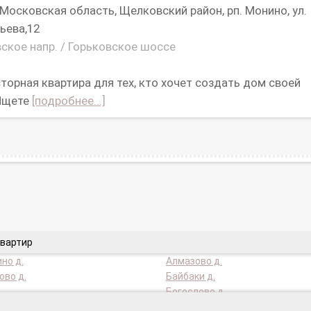
Московская область, Щелковский район, рп. Монино, ул.
ьева,12
ское напр. / Горьковское шоссе
торная квартира для тех, кто хочет создать дом своей
Ищете
[подробнее...]
квартир
но д.
Алмазово д.
во д.
Байбаки д.
.
Богослово д.
ка д.
Булаково д.