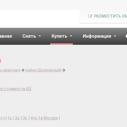
РАЗМЕСТИТЬ О
авная
Снять
Купить
Информация
й
ь квартиру
район Щелковский
по стоимости
]
ату
|
1к.
|
2к.
|
3к.
|
4+к.
|
в Москве
|