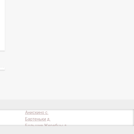
Анискино с.
Бартеньки д.
Большие Жеребцы д.
Васильевское д.