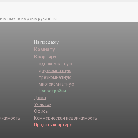
Головино д.
Дуброво д.
газете из рук в руки irr.ru
Загорянский дп.
Кармолино д.
Коняево д.
Костюнино д.
На продажу:
Лесные Поляны п.
Комнату
Малые Петрищи д.
Квартиру
Мизиново д.
однокомнатную
Монино рп.
двухкомнатную
Назимиха д.
трехкомнатную
Новопареево д.
многокомнатную
Образцово п.
Новостройки
Орлово д.
Дома
Протасово д.
Участок
Савинки д.
Офисы
Старая Слобода д.
вижимость
Коммерческая недвижимость
Супонево д.
Продать квартиру
Улиткино д.
Щелково г.