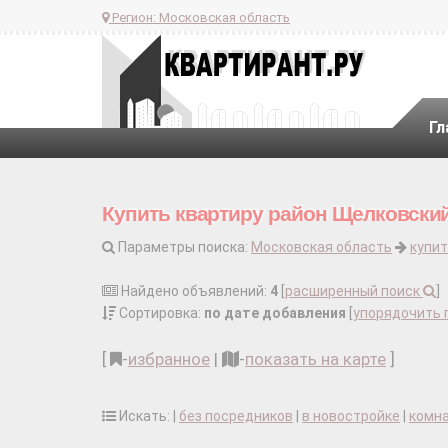
Регион:
Московская область
Гл
Купить квартиру район Щелковски
Параметры поиска:
Московская область
купит
Найдено объявлений:
4
[
расширенный поиск
]
Сортировка:
по дате добавления
[
упорядочить 
[
-
избранное
|
-
показать на карте
]
Искать: |
без посредников
|
в новостройке
|
комн