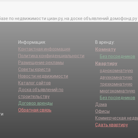
Алексеевка д.
Глазуны д.
о д.
Долгое Ледово д.
базе по недвижимости циан.ру, на доске объявлений домофонд.ру и в 
 д.
Ескино д.
во д.
Камшиловка д.
ный п.
Козино д.
о д.
Костыши д.
Информация:
В аренду:
д.
Леониха д.
Контактная информация
Комнату
 д.
Малые Жеребцы д.
Политика конфиденциальности
Без посредников
ьи Озера д.
Медное-Власово п.
Размещение рекламы
Квартиру
о д.
Могутово д.
Советы юриста
однокомнатную
кое д.
Набережная д.
Новости недвижимости
двухкомнатную
лобода д.
Ново д.
Каталог сайтов
трехкомнатную
ородок п.
Оболдино д.
Доска объявлений по
многокомнатную
ского лесничества п.
Орловка д.
строительству
Без посредников
Алексеевка д.
Петровское с.
Договор аренды
Дома
 с.
Сабурово д.
Обратная связь
Офисы
 д.
Соколово д.
Коммерческая нед
ково д.
Сукманиха д.
Сдать квартиру
во д.
Трубино с.
во д.
Шевелкино д.