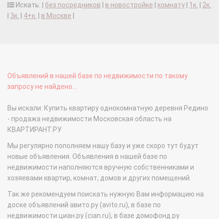
Искать: |
без посредников
|
в новостройке
|
комнату
|
1к.
|
2к.
|
3к.
|
4+к.
|
в Москве
|
Объявлений в нашей базе по недвижимости по такому
запросу не найдено...
Вы искали: Купить квартиру однокомнатную деревня Редино
- продажа недвижимости Московская область на
КВАРТИРАНТ.РУ
Мы регулярно пополняем нашу базу и уже скоро тут будут
новые объявления. Объявления в нашей базе по
недвижимости наполняются вручную собственниками и
хозяевами квартир, комнат, домов и других помещений.
Так же рекомендуем поискать нужную Вам информацию на
доске объявлений авито.ру (avito.ru), в базе по
недвижимости циан.ру (cian.ru), в базе домофонд.ру