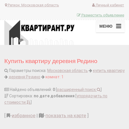
Регион:
Московская область
Личный кабинет
Разместить объявление
МЕНЮ
Купить квартиру деревня Редино
Параметры поиска:
Московская область
купить квартиру
деревня Редино
комнат: 1
Найдено объявлений:
0
[
расширенный поиск
]
Сортировка:
по дате добавления
[
упорядочить по
стоимости
]
[
-
избранное
|
-
показать на карте
]