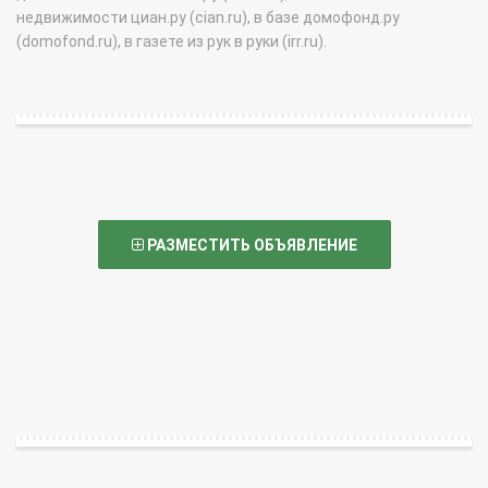
недвижимости циан.ру (cian.ru), в базе домофонд.ру
(domofond.ru), в газете из рук в руки (irr.ru).
РАЗМЕСТИТЬ ОБЪЯВЛЕНИЕ