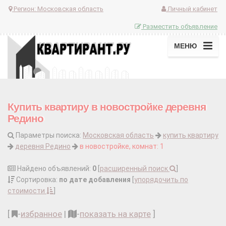
Регион:
Московская область
Личный кабинет
Разместить объявление
МЕНЮ
Купить квартиру в новостройке деревня
Редино
Параметры поиска:
Московская область
купить квартиру
деревня Редино
в новостройке, комнат: 1
Найдено объявлений:
0
[
расширенный поиск
]
Сортировка:
по дате добавления
[
упорядочить по
стоимости
]
[
-
избранное
|
-
показать на карте
]