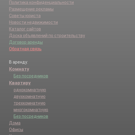
Политика конфиденциальности
Размещение рекламы
Советы юриста
Новости недвижимости
Каталог сайтов
Доска объявлений по строительству
Договор аренды
Обратная связь
В аренду:
Комнату
Без посредников
Квартиру
однокомнатную
двухкомнатную
трехкомнатную
многокомнатную
Без посредников
Дома
Офисы