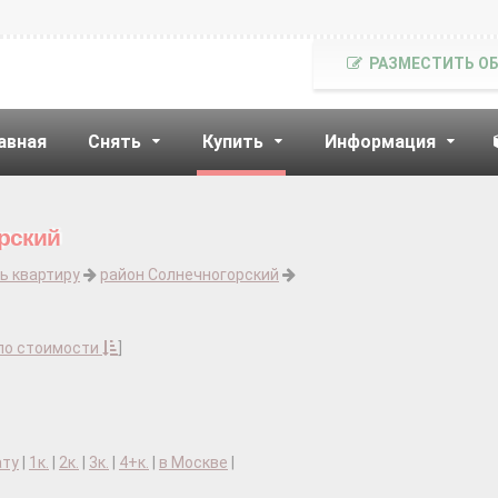
РАЗМЕСТИТЬ О
авная
Снять
Купить
Информация
орский
ь квартиру
район Солнечногорский
по стоимости
]
ату
|
1к.
|
2к.
|
3к.
|
4+к.
|
в Москве
|