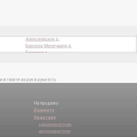
Алексеевское д.
Барское-Мелечкино д.
Бережки д.
Болдино д.
Бородино д.
Васюково д.
газете из рук в руки irr.ru
Верхнеклязьминского лесничества п.
Глазово д.
Гончары д.
д/о Дома Художников п.
На продажу:
а п.
Дубинино д.
Комнату
Дурыкино д.
Квартиру
Есипово д.
однокомнатную
Жилино д.
двухкомнатную
Загорье д.