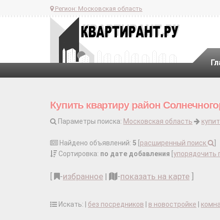
Регион:
Московская область
Гл
Купить квартиру район Солнечног
Параметры поиска:
Московская область
купит
Найдено объявлений:
5
[
расширенный поиск
]
Сортировка:
по дате добавления
[
упорядочить 
[
-
избранное
|
-
показать на карте
]
Искать: |
без посредников
|
в новостройке
|
комн