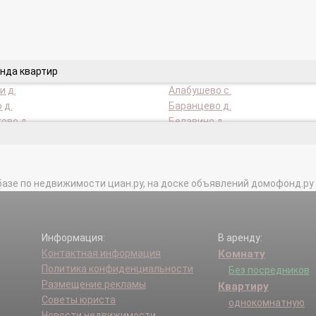
нда квартир
и д.
Алабушево с.
 д.
Баранцево д.
ово д.
Белавино д.
вка д.
Благовещенка д.
ово д.
Большое Снопово д.
а д.
Бухарово д.
базе по недвижимости циан.ру, на доске объявлений домофонд.ру и в 
ое д.
Вертлино д.
во д.
Гигирево д.
во д.
Голубое д.
Гудино д.
Информация:
В аренду:
еж п.
дома отдыха Владимира Ильич
Контактная информация
Комнату
 д.
Дулепово д.
Политика конфиденциальности
Без посредников
.
Ермолино д.
Размещение рекламы
Квартиру
о д.
Жилино д.
Советы юриста
однокомнатную
д.
Жуково п.
Новости недвижимости