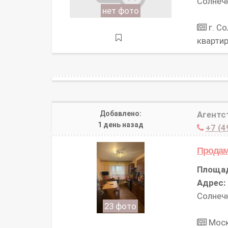
Солнечн
нет фото
г. Со
кварти
Добавлено:
Агентс
1 день назад
+7 (4
Продам
Площа
Адрес:
Солнечн
23 фото
Моско