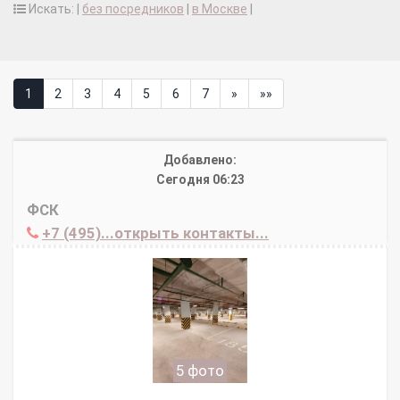
Искать: |
без посредников
|
в Москве
|
1
2
3
4
5
6
7
»
»»
Добавлено:
Сегодня 06:23
ФСК
+7 (495)...открыть контакты...
5 фото