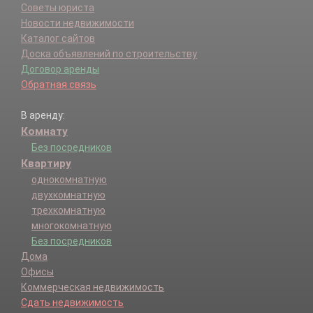
Советы юриста
Зарайск г.
Новости недвижимости
Зарайский р-н.
Каталог сайтов
Звенигород г.
Доска объявлений по строительству
Ивантеевка г.
Договор аренды
Истра г.
Обратная связь
Истринский р-н.
Кашира г.
В аренду:
Кашира-8 г.
Комнату
Каширский г.о..
Климовск г.
Без посредников
Клин г.
Квартиру
Клинский р-н.
однокомнатную
Коломенский р-н.
двухкомнатную
Коломна г.
трехкомнатную
Королев г.
многокомнатную
Котельники г.
Без посредников
Красково п.
Дома
Красноармейск г.
Офисы
Красногорск г.
Коммерческая недвижимость
Красногорский р-н.
Сдать недвижимость