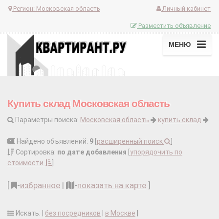
Регион:
Московская область
Личный кабинет
Разместить объявление
МЕНЮ
Купить склад Московская область
Параметры поиска:
Московская область
купить склад
Найдено объявлений:
9
[
расширенный поиск
]
Сортировка:
по дате добавления
[
упорядочить по
стоимости
]
[
-
избранное
|
-
показать на карте
]
Искать: |
без посредников
|
в Москве
|