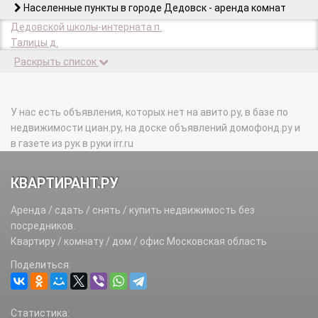
Населенные пункты в городе Дедовск - аренда комнат
Дедовской школы-интерната п.
Талицы д.
Раскрыть список
У нас есть объявления, которых нет на авито.ру, в базе по
недвижимости циан.ру, на доске объявлений домофонд.ру и
в газете из рук в руки irr.ru
КВАРТИРАНТ.РУ
Аренда / сдать / снять / купить недвижимость без
посредников.
Квартиру / комнату / дом / офис Московская область
Поделиться:
Статистика: