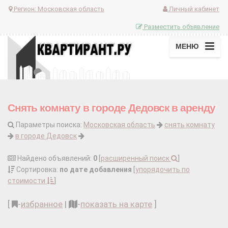
Регион:
Московская область
Личный кабинет
Разместить объявление
МЕНЮ
Снять комнату в городе Дедовск в аренду
Параметры поиска:
Московская область
снять комнату
в городе Дедовск
Найдено объявлений:
0
[
расширенный поиск
]
Сортировка:
по дате добавления
[
упорядочить по
стоимости
]
[
-
избранное
|
-
показать на карте
]