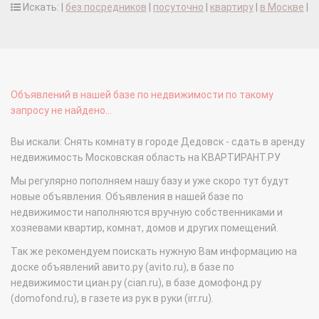
Искать: |
без посредников
|
посуточно
|
квартиру
|
в Москве
|
Объявлений в нашей базе по недвижимости по такому
запросу не найдено...
Вы искали: Снять комнату в городе Дедовск - сдать в аренду
недвижимость Московская область на КВАРТИРАНТ.РУ
Мы регулярно пополняем нашу базу и уже скоро тут будут
новые объявления. Объявления в нашей базе по
недвижимости наполняются вручную собственниками и
хозяевами квартир, комнат, домов и других помещений.
Так же рекомендуем поискать нужную Вам информацию на
доске объявлений авито.ру (avito.ru), в базе по
недвижимости циан.ру (cian.ru), в базе домофонд.ру
(domofond.ru), в газете из рук в руки (irr.ru).