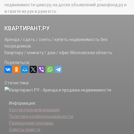
недвижимости циан.ру, на доске объявлений домофонд.ру и
в газете из рук в руки irr.ru
КВАРТИРАНТ.РУ
Аренда / сдать / снять / купить недвижимость без
посредников.
Квартиру / комнату / дом / офис Московская область
Поделиться:
Статистика:
Информация:
Контактная информация
Политика конфиденциальности
Размещение рекламы
Советы юриста