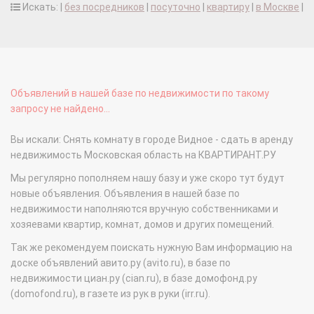
Искать: |
без посредников
|
посуточно
|
квартиру
|
в Москве
|
Объявлений в нашей базе по недвижимости по такому
запросу не найдено...
Вы искали: Снять комнату в городе Видное - сдать в аренду
недвижимость Московская область на КВАРТИРАНТ.РУ
Мы регулярно пополняем нашу базу и уже скоро тут будут
новые объявления. Объявления в нашей базе по
недвижимости наполняются вручную собственниками и
хозяевами квартир, комнат, домов и других помещений.
Так же рекомендуем поискать нужную Вам информацию на
доске объявлений авито.ру (avito.ru), в базе по
недвижимости циан.ру (cian.ru), в базе домофонд.ру
(domofond.ru), в газете из рук в руки (irr.ru).