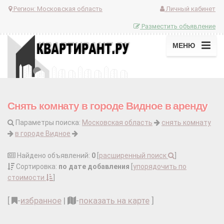
Регион:
Московская область
Личный кабинет
Разместить объявление
МЕНЮ
Снять комнату в городе Видное в аренду
Параметры поиска:
Московская область
снять комнату
в городе Видное
Найдено объявлений:
0
[
расширенный поиск
]
Сортировка:
по дате добавления
[
упорядочить по
стоимости
]
[
-
избранное
|
-
показать на карте
]