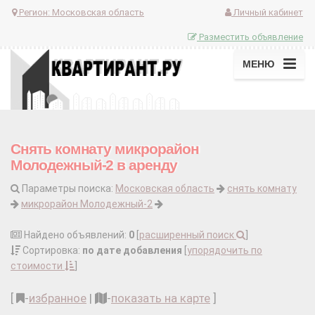
Регион:
Московская область
Личный кабинет
Разместить объявление
МЕНЮ
Снять комнату микрорайон
Молодежный-2 в аренду
Параметры поиска:
Московская область
снять комнату
микрорайон Молодежный-2
Найдено объявлений:
0
[
расширенный поиск
]
Сортировка:
по дате добавления
[
упорядочить по
стоимости
]
[
-
избранное
|
-
показать на карте
]