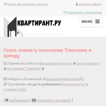
Регион:
Московская область
Личный кабинет
Разместить объявление
МЕНЮ
Снять комнату поселение Томилино в
аренду
Параметры поиска:
Московская область
снять комнату
поселение Томилино
Найдено объявлений:
0
[
расширенный поиск
]
Сортировка:
по дате добавления
[
упорядочить по
стоимости
]
[
-
избранное
|
-
показать на карте
]