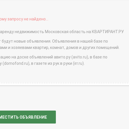
му запросу не найдено...
ь в аренду недвижимость Московская область на КВАРТИРАНТ.РУ
т будут новые объявления. Объявления в нашей базе по
и и хозяевами квартир, комнат, домов и других помещений.
ю на доске объявлений авито.ру (avito.ru), в базе по
domofond.ru), в газете из рук в руки (irr.ru).
МЕСТИТЬ ОБЪЯВЛЕНИЕ