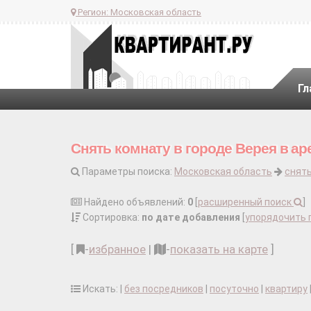
Регион:
Московская область
Гл
Снять комнату в городе Верея в ар
Параметры поиска:
Московская область
снят
Найдено объявлений:
0
[
расширенный поиск
]
Сортировка:
по дате добавления
[
упорядочить 
[
-
избранное
|
-
показать на карте
]
Искать: |
без посредников
|
посуточно
|
квартиру