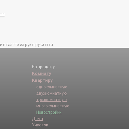
газете из рук в руки irr.ru
На продажу:
Комнату
Квартиру
однокомнатную
двухкомнатную
трехкомнатную
многокомнатную
Новостройки
Дома
Участок