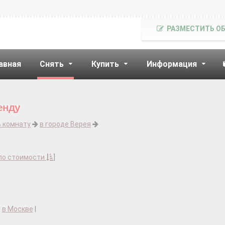
РАЗМЕСТИТЬ О
авная
Снять
Купить
Информация
енду
ь комнату
в городе Верея
по стоимости
]
|
в Москве
|