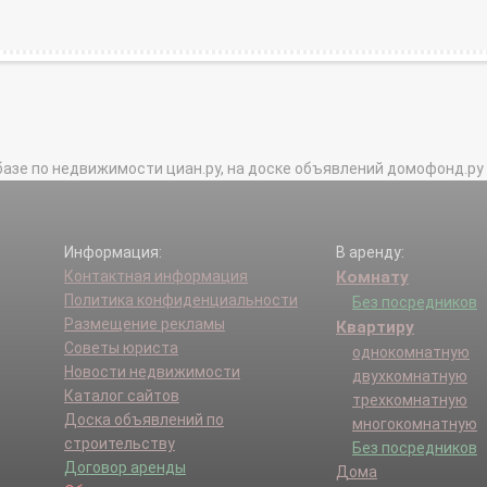
базе по недвижимости циан.ру, на доске объявлений домофонд.ру и в 
Информация:
В аренду:
Контактная информация
Комнату
Политика конфиденциальности
Без посредников
Размещение рекламы
Квартиру
Советы юриста
однокомнатную
Новости недвижимости
двухкомнатную
Каталог сайтов
трехкомнатную
Доска объявлений по
многокомнатную
строительству
Без посредников
Договор аренды
Дома