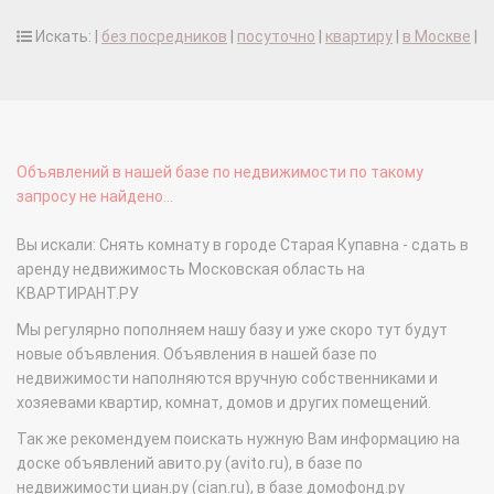
Искать: |
без посредников
|
посуточно
|
квартиру
|
в Москве
|
Объявлений в нашей базе по недвижимости по такому
запросу не найдено...
Вы искали: Снять комнату в городе Старая Купавна - сдать в
аренду недвижимость Московская область на
КВАРТИРАНТ.РУ
Мы регулярно пополняем нашу базу и уже скоро тут будут
новые объявления. Объявления в нашей базе по
недвижимости наполняются вручную собственниками и
хозяевами квартир, комнат, домов и других помещений.
Так же рекомендуем поискать нужную Вам информацию на
доске объявлений авито.ру (avito.ru), в базе по
недвижимости циан.ру (cian.ru), в базе домофонд.ру