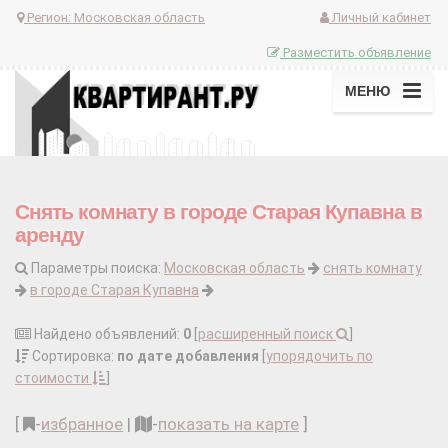
Регион:
Московская область
Личный кабинет
Разместить объявление
МЕНЮ
Снять комнату в городе Старая Купавна в
аренду
Параметры поиска:
Московская область
снять комнату
в городе Старая Купавна
Найдено объявлений:
0
[
расширенный поиск
]
Сортировка:
по дате добавления
[
упорядочить по
стоимости
]
[
-
избранное
|
-
показать на карте
]