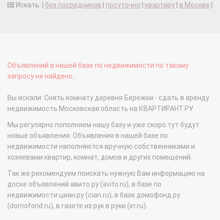
Искать: |
без посредников
|
посуточно
|
квартиру
|
в Москве
|
Объявлений в нашей базе по недвижимости по такому
запросу не найдено...
Вы искали: Снять комнату деревня Бережки - сдать в аренду
недвижимость Московская область на КВАРТИРАНТ.РУ
Мы регулярно пополняем нашу базу и уже скоро тут будут
новые объявления. Объявления в нашей базе по
недвижимости наполняются вручную собственниками и
хозяевами квартир, комнат, домов и других помещений.
Так же рекомендуем поискать нужную Вам информацию на
доске объявлений авито.ру (avito.ru), в базе по
недвижимости циан.ру (cian.ru), в базе домофонд.ру
(domofond.ru), в газете из рук в руки (irr.ru).