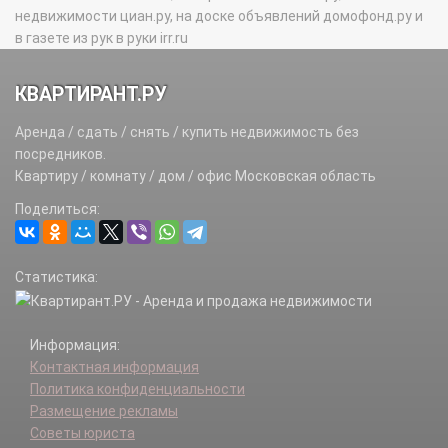
недвижимости циан.ру, на доске объявлений домофонд.ру и
в газете из рук в руки irr.ru
КВАРТИРАНТ.РУ
Аренда / сдать / снять / купить недвижимость без
посредников.
Квартиру / комнату / дом / офис Московская область
Поделиться:
Статистика:
Информация:
Контактная информация
Политика конфиденциальности
Размещение рекламы
Советы юриста