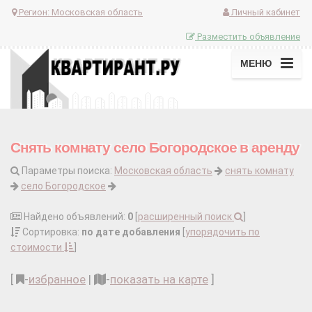
Регион:
Московская область
Личный кабинет
Разместить объявление
МЕНЮ
Снять комнату село Богородское в аренду
Параметры поиска:
Московская область
снять комнату
село Богородское
Найдено объявлений:
0
[
расширенный поиск
]
Сортировка:
по дате добавления
[
упорядочить по
стоимости
]
[
-
избранное
|
-
показать на карте
]