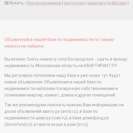
Искать: |
без посредников
|
посуточно
|
квартиру
|
в Москве
|
Объявлений в нашей базе по недвижимости по такому
запросу не найдено...
Вы искали: Снять комнату село Богородское - сдать в аренду
недвижимость Московская область на КВАРТИРАНТ.РУ
Мы регулярно пополняем нашу базу и уже скоро тут будут
новые объявления. Объявления в нашей базе по
недвижимости наполняются вручную собственниками и
хозяевами квартир, комнат, домов и других помещений.
Так же рекомендуем поискать нужную Вам информацию на
доске объявлений авито.ру (avito.ru), в базе по
недвижимости циан.ру (cian.ru), в базе домофонд.ру
(domofond.ru), в газете из рук в руки (irr.ru).