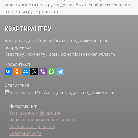
недвижимости циан.ру, на доске объявлений домофонд.ру и
в газете из рук в руки irr.ru
КВАРТИРАНТ.РУ
Аренда / сдать / снять / купить недвижимость без
посредников.
Квартиру / комнату / дом / офис Московская область
Поделиться:
Статистика:
Информация:
Контактная информация
Политика конфиденциальности
Размещение рекламы
Советы юриста