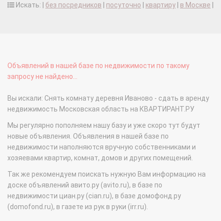
Искать: |
без посредников
|
посуточно
|
квартиру
|
в Москве
|
Объявлений в нашей базе по недвижимости по такому
запросу не найдено...
Вы искали: Снять комнату деревня Иваново - сдать в аренду
недвижимость Московская область на КВАРТИРАНТ.РУ
Мы регулярно пополняем нашу базу и уже скоро тут будут
новые объявления. Объявления в нашей базе по
недвижимости наполняются вручную собственниками и
хозяевами квартир, комнат, домов и других помещений.
Так же рекомендуем поискать нужную Вам информацию на
доске объявлений авито.ру (avito.ru), в базе по
недвижимости циан.ру (cian.ru), в базе домофонд.ру
(domofond.ru), в газете из рук в руки (irr.ru).