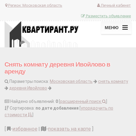
Регион:
Московская область
Личный кабинет
Разместить объявление
МЕНЮ
Снять комнату деревня Ивойлово в
аренду
Параметры поиска:
Московская область
снять комнату
деревня Ивойлово
Найдено объявлений:
0
[
расширенный поиск
]
Сортировка:
по дате добавления
[
упорядочить по
стоимости
]
[
-
избранное
|
-
показать на карте
]