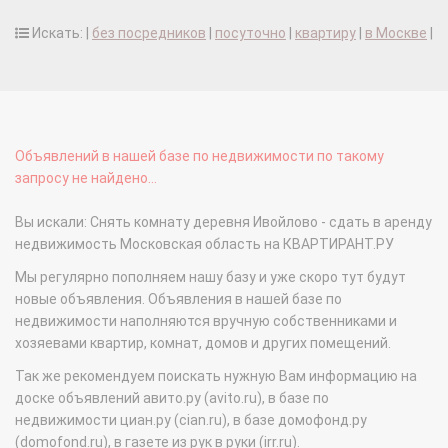
Искать: |
без посредников
|
посуточно
|
квартиру
|
в Москве
|
Объявлений в нашей базе по недвижимости по такому
запросу не найдено...
Вы искали: Снять комнату деревня Ивойлово - сдать в аренду
недвижимость Московская область на КВАРТИРАНТ.РУ
Мы регулярно пополняем нашу базу и уже скоро тут будут
новые объявления. Объявления в нашей базе по
недвижимости наполняются вручную собственниками и
хозяевами квартир, комнат, домов и других помещений.
Так же рекомендуем поискать нужную Вам информацию на
доске объявлений авито.ру (avito.ru), в базе по
недвижимости циан.ру (cian.ru), в базе домофонд.ру
(domofond.ru), в газете из рук в руки (irr.ru).